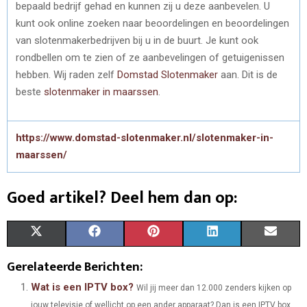
bepaald bedrijf gehad en kunnen zij u deze aanbevelen. U
kunt ook online zoeken naar beoordelingen en beoordelingen
van slotenmakerbedrijven bij u in de buurt. Je kunt ook
rondbellen om te zien of ze aanbevelingen of getuigenissen
hebben. Wij raden zelf
Domstad Slotenmaker
aan. Dit is de
beste
slotenmaker in maarssen
.
https://www.domstad-slotenmaker.nl/slotenmaker-in-
maarssen/
Goed artikel? Deel hem dan op:
S
S
S
S
S
X
F
P
L
E
H
H
H
H
H
(
A
I
I
M
Gerelateerde Berichten:
A
A
A
A
A
T
C
N
N
A
Wat is een IPTV box?
Wil jij meer dan 12.000 zenders kijken op
jouw televisie of wellicht op een ander apparaat? Dan is een IPTV box
R
R
R
R
R