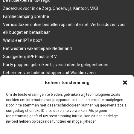
De rioolexpert in uw regio
Zadelkruk voor in de Zorg, Onderwijs, Kantoor, MKB
Familiecamping Drenthe
Verhuisdozen online bestellen op net internet. Verhuisdozen voor
elk budget en betaalbaar.
Wat is een IPTV box?
Het western vakantiepark Nederland
Spuitgieterij SPF Plastics B.V.
Party poppers gebruiken bij verschillende gelegenheden
Geheimen van toiletontstoppers uit Waddinxveen
Vormen van terrasaankleding
Beheer toestemming
Trap renovatie
Om de beste ervaringen te bieden, gebruiken wij technologieën zoals
cookies om informatie over je apparaat op te slaan en/of te raadplegen.
Door in te stemmen met deze technologieën kunnen wij gegevens zoals
surfgedrag of unieke ID's op deze site verwerken. Als je geen
toestemming geeft of uw toestemming intrekt, kan dit een nadelige
invloed hebben op bepaalde functies en mogelijkheden.