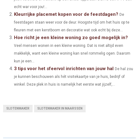
W
E
T
K
I
echt war voor jou!...
E
E
E
E
E
I
B
E
E
L
Kleurrijke placemet kopen voor de feestdagen?
De
O
O
O
O
O
feestdagen staan weer voor de deur. Hoogste tijd om het huis op te
T
O
R
D
fleuren met een kerstboom en decoratie wat ook echt bij deze...
N
N
N
N
N
T
O
E
I
Hoe richt je een kleine woning zo goed mogelijk in?
E
K
S
N
Veel mensen wonen in een kleine woning. Dat is niet altijd even
makkelijk, want een kleine woning kan snel rommelig ogen. Daarom
R
T
kun je een...
)
3 tips voor het sfeervol inrichten van jouw hal
De hal zou
je kunnen beschouwen als hét visitekaartje van je huis, bedrijf of
winkel. Deze plek in huis is namelijk het eerste wat jijzelf,...
SLOTENMAKER
SLOTENMAKER IN MAARSSEN