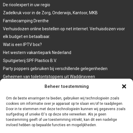
De rioolexpert in uw regio
Zadelkruk voor in de Zorg, Onderwijs, Kantoor, MKB
Familiecamping Drenthe
Verhuisdozen online bestellen op net internet. Verhuisdozen voor
elk budget en betaalbaar.
Wat is een IPTV box?
Het western vakantiepark Nederland
Spuitgieterij SPF Plastics B.V.
Party poppers gebruiken bij verschillende gelegenheden
Geheimen van toiletontstoppers uit Waddinxveen
Vormen van terrasaankleding
Beheer toestemming
Trap renovatie
Om de beste ervaringen te bieden, gebruiken wij technologieën zoals
cookies om informatie over je apparaat op te slaan en/of te raadplegen.
Door in te stemmen met deze technologieën kunnen wij gegevens zoals
surfgedrag of unieke ID's op deze site verwerken. Als je geen
toestemming geeft of uw toestemming intrekt, kan dit een nadelige
invloed hebben op bepaalde functies en mogelijkheden.