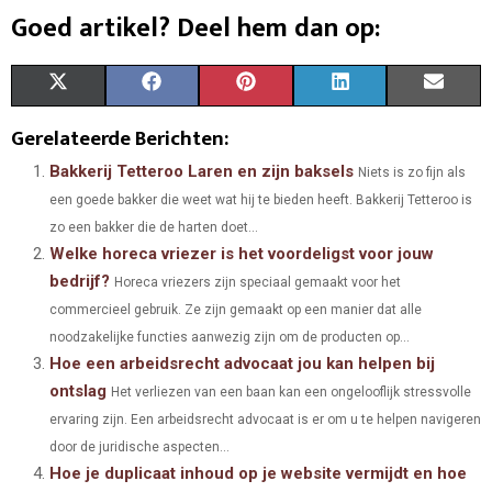
Goed artikel? Deel hem dan op:
S
S
S
S
S
X
F
P
L
E
H
H
H
H
H
(
A
I
I
M
Gerelateerde Berichten:
A
A
A
A
A
T
C
N
N
A
Bakkerij Tetteroo Laren en zijn baksels
Niets is zo fijn als
een goede bakker die weet wat hij te bieden heeft. Bakkerij Tetteroo is
R
R
R
R
R
W
E
T
K
I
zo een bakker die de harten doet...
E
E
E
E
E
I
B
E
E
L
Welke horeca vriezer is het voordeligst voor jouw
bedrijf?
O
O
O
O
O
T
Horeca vriezers zijn speciaal gemaakt voor het
O
R
D
commercieel gebruik. Ze zijn gemaakt op een manier dat alle
N
N
N
N
N
T
O
E
I
noodzakelijke functies aanwezig zijn om de producten op...
Hoe een arbeidsrecht advocaat jou kan helpen bij
E
K
S
N
ontslag
Het verliezen van een baan kan een ongelooflijk stressvolle
R
T
ervaring zijn. Een arbeidsrecht advocaat is er om u te helpen navigeren
)
door de juridische aspecten...
Hoe je duplicaat inhoud op je website vermijdt en hoe