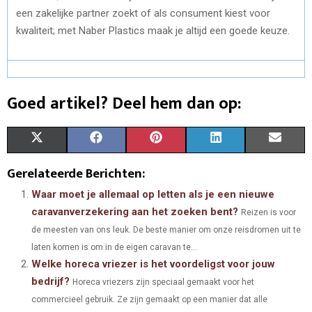
een zakelijke partner zoekt of als consument kiest voor
kwaliteit; met Naber Plastics maak je altijd een goede keuze.
Goed artikel? Deel hem dan op:
S
S
S
S
S
X
F
P
L
E
H
H
H
H
H
(
A
I
I
M
Gerelateerde Berichten:
A
A
A
A
A
T
C
N
N
A
Waar moet je allemaal op letten als je een nieuwe
caravanverzekering aan het zoeken bent?
Reizen is voor
R
R
R
R
R
W
E
T
K
I
de meesten van ons leuk. De beste manier om onze reisdromen uit te
E
E
E
E
E
I
B
E
E
L
laten komen is om in de eigen caravan te...
Welke horeca vriezer is het voordeligst voor jouw
O
O
O
O
O
T
O
R
D
bedrijf?
Horeca vriezers zijn speciaal gemaakt voor het
N
N
N
N
N
T
O
E
I
commercieel gebruik. Ze zijn gemaakt op een manier dat alle