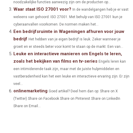
E
K
S
N
noodzakelijke functies aanwezig zijn om de producten op...
Waar staat ISO 27001 voor?
In de wandelgangen heb je er vast
R
T
weleens van gehoord: ISO 27001. Met behulp van ISO 27001 kun je
)
cyberaanvallen voorkomen. De normen maken het...
Een bedrijfsruimte in Wageningen afhuren voor jouw
bedrijf
Het hebben van je eigen bedrijf is leuk. Zeker wanneer je
groeit en er steeds beter voor komt te staan op de markt. Een van...
Leuke en interactieve manieren om Engels te leren,
zoals het bekijken van films en tv-series
Engels leren kan
een intimiderende taak zijn, maar met de juiste hulpmiddelen en
vastberadenheid kan het een leuke en interactieve ervaring zijn. Er zijn
veel...
onlinemarketing
Goed artikel? Deel hem dan op: Share on X
(Twitter) Share on Facebook Share on Pinterest Share on LinkedIn
Share on Email...