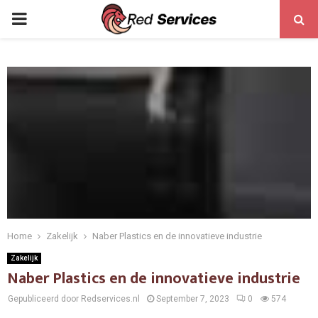
PRIMARY
MENU
Home
Zakelijk
Naber Plastics en de innovatieve industrie
Zakelijk
Naber Plastics en de innovatieve industrie
Gepubliceerd door Redservices.nl
September 7, 2023
0
574