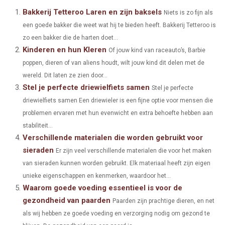
A
A
A
A
A
T
C
N
N
A
Bakkerij Tetteroo Laren en zijn baksels
Niets is zo fijn als
een goede bakker die weet wat hij te bieden heeft. Bakkerij Tetteroo is
R
R
R
R
R
W
E
T
K
I
zo een bakker die de harten doet...
E
E
E
E
E
I
B
E
E
L
Kinderen en hun Kleren
Of jouw kind van raceauto’s, Barbie
O
O
O
O
O
poppen, dieren of van aliens houdt, wilt jouw kind dit delen met de
T
O
R
D
wereld. Dit laten ze zien door...
N
N
N
N
N
T
O
E
I
Stel je perfecte driewielfiets samen
Stel je perfecte
E
K
S
N
driewielfiets samen Een driewieler is een fijne optie voor mensen die
problemen ervaren met hun evenwicht en extra behoefte hebben aan
R
T
stabiliteit...
)
Verschillende materialen die worden gebruikt voor
sieraden
Er zijn veel verschillende materialen die voor het maken
van sieraden kunnen worden gebruikt. Elk materiaal heeft zijn eigen
unieke eigenschappen en kenmerken, waardoor het...
Waarom goede voeding essentieel is voor de
gezondheid van paarden
Paarden zijn prachtige dieren, en net
als wij hebben ze goede voeding en verzorging nodig om gezond te