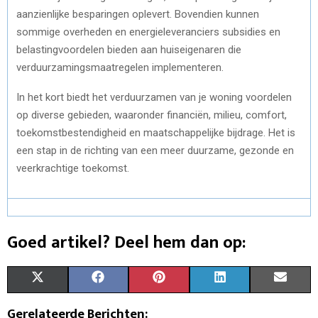
aanzienlijke besparingen oplevert. Bovendien kunnen
sommige overheden en energieleveranciers subsidies en
belastingvoordelen bieden aan huiseigenaren die
verduurzamingsmaatregelen implementeren.
In het kort biedt het verduurzamen van je woning voordelen
op diverse gebieden, waaronder financiën, milieu, comfort,
toekomstbestendigheid en maatschappelijke bijdrage. Het is
een stap in de richting van een meer duurzame, gezonde en
veerkrachtige toekomst.
Goed artikel? Deel hem dan op:
S
S
S
S
S
X
F
P
L
E
H
H
H
H
H
(
A
I
I
M
Gerelateerde Berichten: