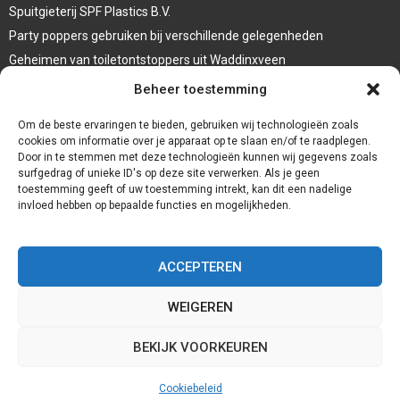
Spuitgieterij SPF Plastics B.V.
Party poppers gebruiken bij verschillende gelegenheden
Geheimen van toiletontstoppers uit Waddinxveen
Vormen van terrasaankleding
Beheer toestemming
Trap renovatie
Om de beste ervaringen te bieden, gebruiken wij technologieën zoals
cookies om informatie over je apparaat op te slaan en/of te raadplegen.
Door in te stemmen met deze technologieën kunnen wij gegevens zoals
surfgedrag of unieke ID's op deze site verwerken. Als je geen
toestemming geeft of uw toestemming intrekt, kan dit een nadelige
invloed hebben op bepaalde functies en mogelijkheden.
ACCEPTEREN
WEIGEREN
@2023 - www.Redservices.nl. All Right Reserved.
BEKIJK VOORKEUREN
Home
Cookiebeleid (EU)
Onze auteurs
Partners
Website index
Cookiebeleid
Contact