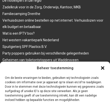
De rioolexpert in uw regio
Zadelkruk voor in de Zorg, Onderwijs, Kantoor, MKB
Familiecamping Drenthe
Verhuisdozen online bestellen op net internet. Verhuisdozen voor
elk budget en betaalbaar.
Wat is een IPTV box?
Het western vakantiepark Nederland
Spuitgieterij SPF Plastics B.V.
Party poppers gebruiken bij verschillende gelegenheden
Geheimen van toiletontstoppers uit Waddinxveen
Vormen van terrasaankleding
Beheer toestemming
Trap renovatie
Om de beste ervaringen te bieden, gebruiken wij technologieën zoals
cookies om informatie over je apparaat op te slaan en/of te raadplegen.
Door in te stemmen met deze technologieën kunnen wij gegevens zoals
surfgedrag of unieke ID's op deze site verwerken. Als je geen
toestemming geeft of uw toestemming intrekt, kan dit een nadelige
invloed hebben op bepaalde functies en mogelijkheden.