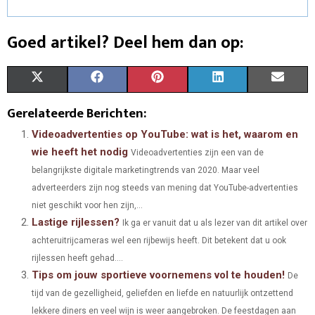
Goed artikel? Deel hem dan op:
S
S
S
S
S
X
F
P
L
E
H
H
H
H
H
(
A
I
I
M
Gerelateerde Berichten:
A
A
A
A
A
T
C
N
N
A
Videoadvertenties op YouTube: wat is het, waarom en
wie heeft het nodig
Videoadvertenties zijn een van de
R
R
R
R
R
W
E
T
K
I
belangrijkste digitale marketingtrends van 2020. Maar veel
E
E
E
E
E
I
B
E
E
L
adverteerders zijn nog steeds van mening dat YouTube-advertenties
O
O
O
O
O
niet geschikt voor hen zijn,...
T
O
R
D
Lastige rijlessen?
Ik ga er vanuit dat u als lezer van dit artikel over
N
N
N
N
N
T
O
E
I
achteruitrijcameras wel een rijbewijs heeft. Dit betekent dat u ook
E
K
S
N
rijlessen heeft gehad....
Tips om jouw sportieve voornemens vol te houden!
De
R
T
tijd van de gezelligheid, geliefden en liefde en natuurlijk ontzettend
)
lekkere diners en veel wijn is weer aangebroken. De feestdagen aan