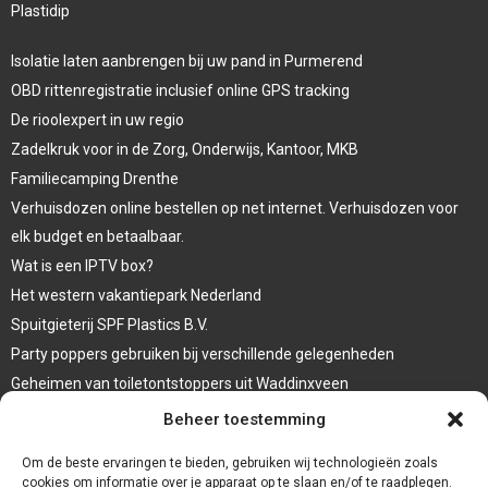
Plastidip
Isolatie laten aanbrengen bij uw pand in Purmerend
OBD rittenregistratie inclusief online GPS tracking
De rioolexpert in uw regio
Zadelkruk voor in de Zorg, Onderwijs, Kantoor, MKB
Familiecamping Drenthe
Verhuisdozen online bestellen op net internet. Verhuisdozen voor
elk budget en betaalbaar.
Wat is een IPTV box?
Het western vakantiepark Nederland
Spuitgieterij SPF Plastics B.V.
Party poppers gebruiken bij verschillende gelegenheden
Geheimen van toiletontstoppers uit Waddinxveen
Vormen van terrasaankleding
Beheer toestemming
Trap renovatie
Om de beste ervaringen te bieden, gebruiken wij technologieën zoals
cookies om informatie over je apparaat op te slaan en/of te raadplegen.