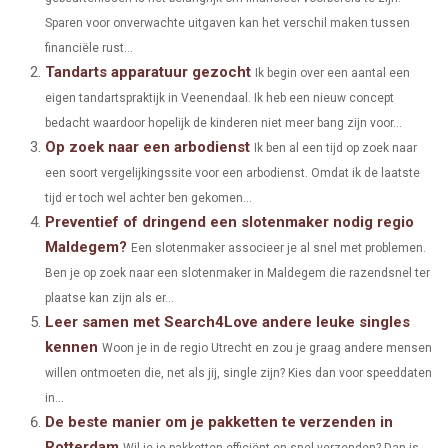
R
R
R
R
R
W
E
T
K
I
Sparen voor onverwachte uitgaven kan het verschil maken tussen
E
E
E
E
E
I
B
E
E
L
financiële rust...
Tandarts apparatuur gezocht
O
O
O
O
O
T
O
R
Ik begin over een aantal een
D
eigen tandartspraktijk in Veenendaal. Ik heb een nieuw concept
N
N
N
N
N
T
O
E
I
bedacht waardoor hopelijk de kinderen niet meer bang zijn voor...
Op zoek naar een arbodienst
E
K
S
N
Ik ben al een tijd op zoek naar
een soort vergelijkingssite voor een arbodienst. Omdat ik de laatste
R
T
tijd er toch wel achter ben gekomen...
)
Preventief of dringend een slotenmaker nodig regio
Maldegem?
Een slotenmaker associeer je al snel met problemen.
Ben je op zoek naar een slotenmaker in Maldegem die razendsnel ter
plaatse kan zijn als er...
Leer samen met Search4Love andere leuke singles
kennen
Woon je in de regio Utrecht en zou je graag andere mensen
willen ontmoeten die, net als jij, single zijn? Kies dan voor speeddaten
in...
De beste manier om je pakketten te verzenden in
Rotterdam
Wil je je pakketten efficiënt en snel verzenden? Dan is