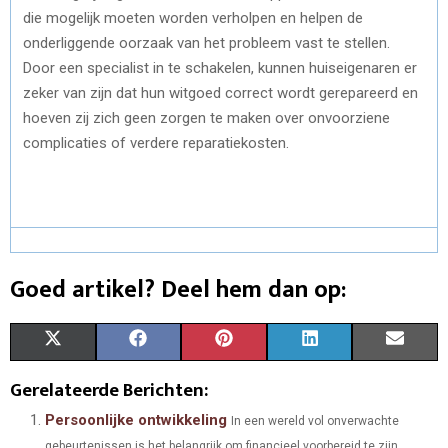
die mogelijk moeten worden verholpen en helpen de
onderliggende oorzaak van het probleem vast te stellen.
Door een specialist in te schakelen, kunnen huiseigenaren er
zeker van zijn dat hun witgoed correct wordt gerepareerd en
hoeven zij zich geen zorgen te maken over onvoorziene
complicaties of verdere reparatiekosten.
Goed artikel? Deel hem dan op:
S
S
S
S
S
X
F
P
L
E
H
H
H
H
H
(
A
I
I
M
Gerelateerde Berichten:
A
A
A
A
A
T
C
N
N
A
Persoonlijke ontwikkeling
In een wereld vol onverwachte
gebeurtenissen is het belangrijk om financieel voorbereid te zijn.