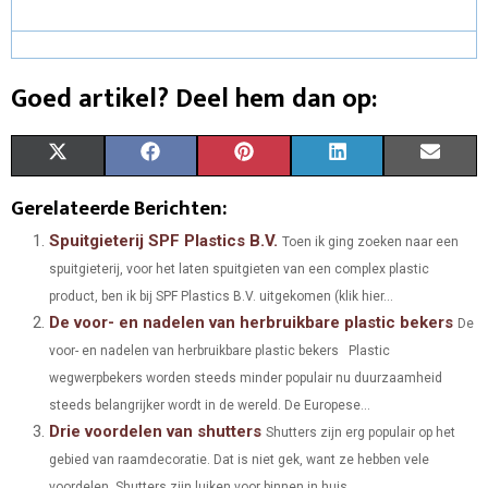
Goed artikel? Deel hem dan op:
S
S
S
S
S
X
F
P
L
E
H
H
H
H
H
(
A
I
I
M
Gerelateerde Berichten:
A
A
A
A
A
T
C
N
N
A
Spuitgieterij SPF Plastics B.V.
Toen ik ging zoeken naar een
spuitgieterij, voor het laten spuitgieten van een complex plastic
R
R
R
R
R
W
E
T
K
I
product, ben ik bij SPF Plastics B.V. uitgekomen (klik hier...
E
E
E
E
E
I
B
E
E
L
De voor- en nadelen van herbruikbare plastic bekers
De
O
O
O
O
O
voor- en nadelen van herbruikbare plastic bekers Plastic
T
O
R
D
wegwerpbekers worden steeds minder populair nu duurzaamheid
N
N
N
N
N
T
O
E
I
steeds belangrijker wordt in de wereld. De Europese...
Drie voordelen van shutters
E
K
S
N
Shutters zijn erg populair op het
gebied van raamdecoratie. Dat is niet gek, want ze hebben vele
R
T
voordelen. Shutters zijn luiken voor binnen in huis...