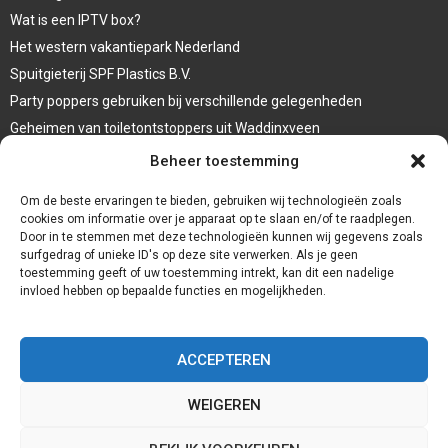
Wat is een IPTV box?
Het western vakantiepark Nederland
Spuitgieterij SPF Plastics B.V.
Party poppers gebruiken bij verschillende gelegenheden
Geheimen van toiletontstoppers uit Waddinxveen
Vormen van terrasaankleding
Beheer toestemming
Trap renovatie
Om de beste ervaringen te bieden, gebruiken wij technologieën zoals
cookies om informatie over je apparaat op te slaan en/of te raadplegen.
Door in te stemmen met deze technologieën kunnen wij gegevens zoals
surfgedrag of unieke ID's op deze site verwerken. Als je geen
toestemming geeft of uw toestemming intrekt, kan dit een nadelige
invloed hebben op bepaalde functies en mogelijkheden.
ACCEPTEREN
WEIGEREN
@2023 - www.Redservices.nl. All Right Reserved.