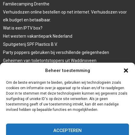
Familiecamping Drenthe
Verhuisdozen online bestellen op net internet. Verhuisdozen voor
elk budget en betaalbaar.
Wat is een IPTV box?
Het western vakantiepark Nederland
Spuitgieterij SPF Plastics B.V.
Party poppers gebruiken bij verschillende gelegenheden
Geheimen van toiletontstoppers uit Waddinxveen
Vormen van terrasaankleding
Beheer toestemming
Trap renovatie
Om de beste ervaringen te bieden, gebruiken wij technologieën zoals
cookies om informatie over je apparaat op te slaan en/of te raadplegen.
Door in te stemmen met deze technologieën kunnen wij gegevens zoals
surfgedrag of unieke ID's op deze site verwerken. Als je geen
toestemming geeft of uw toestemming intrekt, kan dit een nadelige
invloed hebben op bepaalde functies en mogelijkheden.
ACCEPTEREN