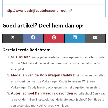
http://www.bedrijfsautoleasendirect.nl/
Goed artikel? Deel hem dan op:
S
S
S
S
S
X
F
P
L
E
H
H
H
H
H
(
A
I
I
M
Gerelateerde Berichten:
A
A
A
A
A
T
C
N
N
A
Suzuki Alto
Kun jij je het Nederlandse wegennet voorstellen zonder
Suzuki Alto? Dat valt bepaald niet mee, want voor je gevoel is de Suzuki
R
R
R
R
R
W
E
T
K
I
er altijd al...
E
E
E
E
E
I
B
E
E
L
Modellen van de Volkswagen Caddy
Er zijn diverse modellen
O
O
O
O
O
en uitvoeringen van de Volkswagen Caddy te leasen. Wil jij een
T
O
R
D
Volkswagen Caddy leasen, voor gebruik in het dagelijks leven als...
N
N
N
N
N
T
O
E
I
Autorijschool Den Haag is gevonden
Autorijschool Den Haag
E
K
S
N
is gevonden Ben jij op zoek naar de juiste autorijschool? Den Haag is
een grote stad met veel verkeer. Hier rijden...
R
T