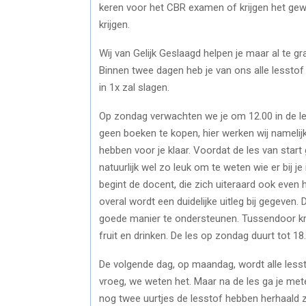
keren voor het CBR examen of krijgen het gewo
krijgen.
Wij van Gelijk Geslaagd helpen je maar al te g
Binnen twee dagen heb je van ons alle lessto
in 1x zal slagen.
Op zondag verwachten we je om 12.00 in de les
geen boeken te kopen, hier werken wij namelijk 
hebben voor je klaar. Voordat de les van star
natuurlijk wel zo leuk om te weten wie er bij je 
begint de docent, die zich uiteraard ook even
overal wordt een duidelijke uitleg bij gegeven
goede manier te ondersteunen. Tussendoor krij
fruit en drinken. De les op zondag duurt tot 18
De volgende dag, op maandag, wordt alle lessto
vroeg, we weten het. Maar na de les ga je me
nog twee uurtjes de lesstof hebben herhaald zi