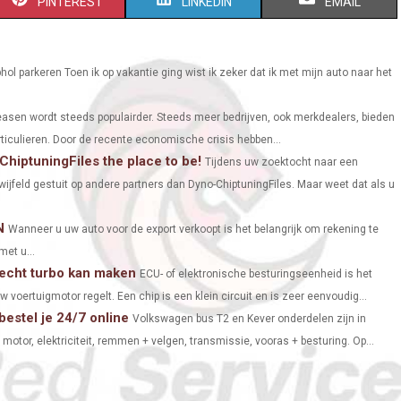
S
S
S
PINTEREST
LINKEDIN
EMAIL
H
H
H
A
A
A
hol parkeren Toen ik op vakantie ging wist ik zeker dat ik met mijn auto naar het
R
R
R
leasen wordt steeds populairder. Steeds meer bedrijven, ook merkdealers, bieden
E
E
E
ticulieren. Door de recente economische crisis hebben...
ChiptuningFiles the place to be!
O
O
O
Tijdens uw zoektocht naar een
twijfeld gestuit op andere partners dan Dyno-ChiptuningFiles. Maar weet dat als u
N
N
N
N
Wanneer u uw auto voor de export verkoopt is het belangrijk om rekening te
et u...
 echt turbo kan maken
ECU- of elektronische besturingseenheid is het
voertuigmotor regelt. Een chip is een klein circuit en is zeer eenvoudig...
estel je 24/7 online
Volkswagen bus T2 en Kever onderdelen zijn in
otor, elektriciteit, remmen + velgen, transmissie, vooras + besturing. Op...