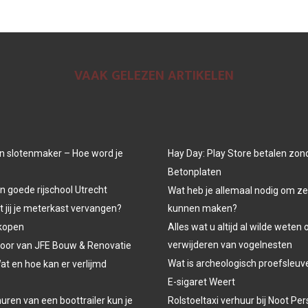
VAAK GELEZEN ARTIKELEN
n slotenmaker – Hoe word je
Hay Day: Play Store betalen zon
Betonplaten
n goede rijschool Utrecht
Wat heb je allemaal nodig om ze
jij je meterkast vervangen?
kunnen maken?
kopen
Alles wat u altijd al wilde weten 
verwijderen van vogelnesten
oor van JFE Bouw & Renovatie
Wat is archeologisch proefsleu
at en hoe kan er verlijmd
E-sigaret Weert
uren van een boottrailer kun je
Rolstoeltaxi verhuur bij Noot P