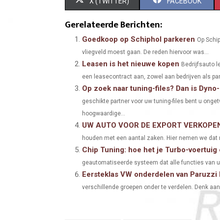
S
S
X (TWITTER)
FACEBOOK
H
H
Gerelateerde Berichten:
A
A
Goedkoop op Schiphol parkeren
Op Schip
vliegveld moest gaan. De reden hiervoor was...
R
R
Leasen is het nieuwe kopen
Bedrijfsauto 
E
E
een leasecontract aan, zowel aan bedrijven als par
Op zoek naar tuning-files? Dan is Dyno-
O
O
geschikte partner voor uw tuning-files bent u onge
N
N
hoogwaardige...
UW AUTO VOOR DE EXPORT VERKOPE
houden met een aantal zaken. Hier nemen we dat m
Chip Tuning: hoe het je Turbo-voertuig
geautomatiseerde systeem dat alle functies van uw 
Eersteklas VW onderdelen van Paruzzi b
verschillende groepen onder te verdelen. Denk aan m