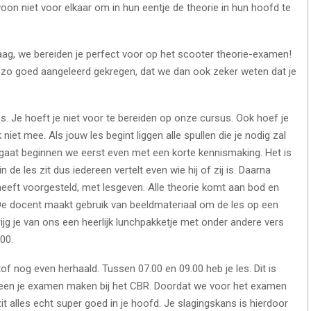
on niet voor elkaar om in hun eentje de theorie in hun hoofd te
raag, we bereiden je perfect voor op het scooter theorie-examen!
f zo goed aangeleerd gekregen, dat we dan ook zeker weten dat je
. Je hoeft je niet voor te bereiden op onze cursus. Ook hoef je
niet mee. Als jouw les begint liggen alle spullen die je nodig zal
t gaat beginnen we eerst even met een korte kennismaking. Het is
in de les zit dus iedereen vertelt even wie hij of zij is. Daarna
 heeft voorgesteld, met lesgeven. Alle theorie komt aan bod en
. De docent maakt gebruik van beeldmateriaal om de les op een
g je van ons een heerlijk lunchpakketje met onder andere vers
.00.
f nog even herhaald. Tussen 07.00 en 09.00 heb je les. Dit is
teen je examen maken bij het CBR. Doordat we voor het examen
t alles echt super goed in je hoofd. Je slagingskans is hierdoor