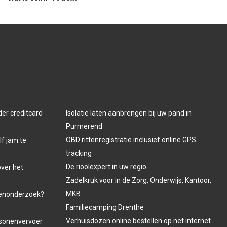
der creditcard
Isolatie laten aanbrengen bij uw pand in
Purmerend
OBD rittenregistratie inclusief online GPS
lf jam te
tracking
De rioolexpert in uw regio
over het
Zadelkruk voor in de Zorg, Onderwijs, Kantoor,
MKB
venonderzoek?
Familiecamping Drenthe
Verhuisdozen online bestellen op net internet.
ersonenvervoer