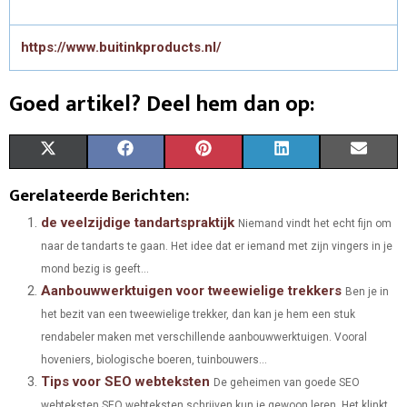
https://www.buitinkproducts.nl/
Goed artikel? Deel hem dan op:
S
S
S
S
S
X
F
P
L
E
H
H
H
H
H
(
A
I
I
M
Gerelateerde Berichten:
A
A
A
A
A
T
C
N
N
A
de veelzijdige tandartspraktijk
Niemand vindt het echt fijn om
naar de tandarts te gaan. Het idee dat er iemand met zijn vingers in je
R
R
R
R
R
W
E
T
K
I
mond bezig is geeft...
E
E
E
E
E
I
B
E
E
L
Aanbouwwerktuigen voor tweewielige trekkers
Ben je in
O
O
O
O
O
het bezit van een tweewielige trekker, dan kan je hem een stuk
T
O
R
D
rendabeler maken met verschillende aanbouwwerktuigen. Vooral
N
N
N
N
N
T
O
E
I
hoveniers, biologische boeren, tuinbouwers...
Tips voor SEO webteksten
E
K
S
N
De geheimen van goede SEO
webteksten SEO webteksten schrijven kun je gewoon leren. Het klinkt