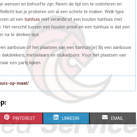
 je wensen en behoefte zijn. Neem de tijd om te oriënteren en
Wellicht kun je proberen om al een schets te maken. Welk type
iezen uit een
tuinhuis
met veranda of een houten tuinhuis met
. Het verschil tussen een houten prieel en een tuinhuis is dat een
er na te denken dus.
 een aanbouw of het plaatsen van een tuinhuis(je) Bij een aanbouw
als dakdekkers, metselaars en stukadoors. Voor het plaatsen van
ar een partij kijken.
huis-op-maat/
p:
S
S
S
PINTEREST
LINKEDIN
EMAIL
H
H
H