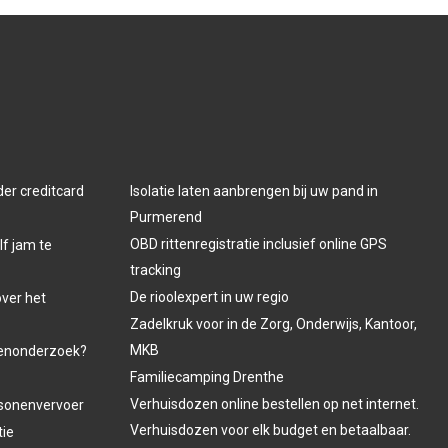
der creditcard
Isolatie laten aanbrengen bij uw pand in
Purmerend
OBD rittenregistratie inclusief online GPS
lf jam te
tracking
De rioolexpert in uw regio
over het
Zadelkruk voor in de Zorg, Onderwijs, Kantoor,
MKB
venonderzoek?
Familiecamping Drenthe
Verhuisdozen online bestellen op net internet.
ersonenvervoer
Verhuisdozen voor elk budget en betaalbaar.
tie