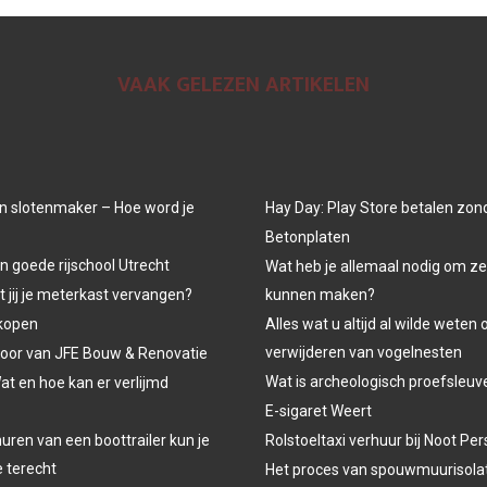
VAAK GELEZEN ARTIKELEN
n slotenmaker – Hoe word je
Hay Day: Play Store betalen zon
Betonplaten
n goede rijschool Utrecht
Wat heb je allemaal nodig om ze
jij je meterkast vervangen?
kunnen maken?
kopen
Alles wat u altijd al wilde weten 
verwijderen van vogelnesten
oor van JFE Bouw & Renovatie
Wat is archeologisch proefsleu
at en hoe kan er verlijmd
E-sigaret Weert
uren van een boottrailer kun je
Rolstoeltaxi verhuur bij Noot P
e terecht
Het proces van spouwmuurisola