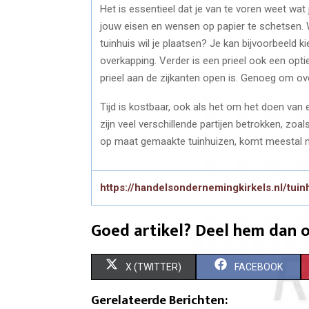
Het is essentieel dat je van te voren weet wat
jouw eisen en wensen op papier te schetsen. 
tuinhuis wil je plaatsen? Je kan bijvoorbeeld k
overkapping. Verder is een prieel ook een optie
prieel aan de zijkanten open is. Genoeg om ov
Tijd is kostbaar, ook als het om het doen van
zijn veel verschillende partijen betrokken, zo
op maat gemaakte tuinhuizen, komt meestal ma
https://handelsondernemingkirkels.nl/tuin
Goed artikel? Deel hem dan o
S
S
X (TWITTER)
FACEBOOK
H
H
Gerelateerde Berichten: