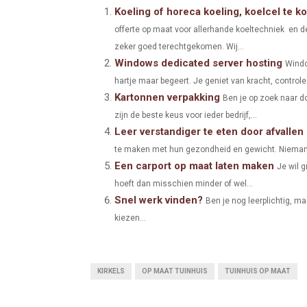
A
A
Koeling of horeca koeling, koelcel te 
offerte op maat voor allerhande koeltechniek en de
R
R
zeker goed terechtgekomen. Wij...
E
E
Windows dedicated server hosting
Windo
O
O
hartje maar begeert. Je geniet van kracht, controle en
Kartonnen verpakking
Ben je op zoek naar d
N
N
zijn de beste keus voor ieder bedrijf,...
Leer verstandiger te eten door afvalle
te maken met hun gezondheid en gewicht. Niemand wi
Een carport op maat laten maken
Je wil g
hoeft dan misschien minder of wel...
Snel werk vinden?
Ben je nog leerplichtig, ma
kiezen...
KIRKELS
OP MAAT TUINHUIS
TUINHUIS OP MAAT