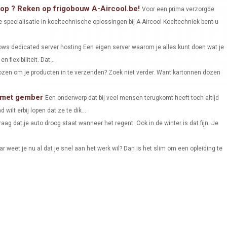
A
A
A
koop ? Reken op frigobouw A-Aircool.be!
Voor een prima verzorgde
 specialisatie in koeltechnische oplossingen bij A-Aircool Koeltechniek bent u
R
R
R
E
E
E
ws dedicated server hosting Een eigen server waarom je alles kunt doen wat je
O
O
O
 flexibiliteit. Dat...
ozen om je producten in te verzenden? Zoek niet verder. Want kartonnen dozen
N
N
N
n met gember
Een onderwerp dat bij veel mensen terugkomt heeft toch altijd
lt erbij lopen dat ze te dik...
raag dat je auto droog staat wanneer het regent. Ook in de winter is dat fijn. Je
ar weet je nu al dat je snel aan het werk wil? Dan is het slim om een opleiding te