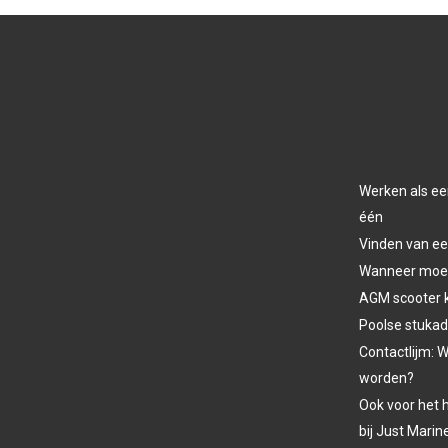
Werken als ee
één
Vinden van ee
Wanneer moet 
AGM scooter 
Poolse stukad
Contactlijm: W
worden?
Ook voor het h
bij Just Marin