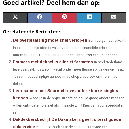
Goed artikel? Deel hem dan op:
S
S
S
S
S
X
F
P
L
E
H
H
H
H
H
(
A
I
I
M
Gerelateerde Berichten:
A
A
A
A
A
T
C
N
N
A
De overplaatsing moet snel verlopen
Een reorganisatie komt
in de huidige tijd steeds vaker voor door de financiële crisis en de
R
R
R
R
R
W
E
T
K
I
automatisering. De computers nemen banen over van de mensen...
E
E
E
E
E
I
B
E
E
L
Emmers met deksel in allerlei formaten
In heel Nederland
O
O
O
O
O
levert verpakkingswebwinkel.nl onder meer flessen of bakjes op maat.
T
O
R
D
Tussen het veelzijdige aanbod in de shop ziet u ook emmers met
N
N
N
N
N
T
O
E
I
deksel...
Leer samen met Search4Love andere leuke singles
E
K
S
N
kennen
Woon je in de regio Utrecht en zou je graag andere mensen
R
T
willen ontmoeten die, net als jij, single zijn? Kies dan voor speeddaten
)
in...
Dakdekkersbedrijf De Dakmakers geeft uiterst goede
dakservice
Bent u op zoek naar de beste dakservice van