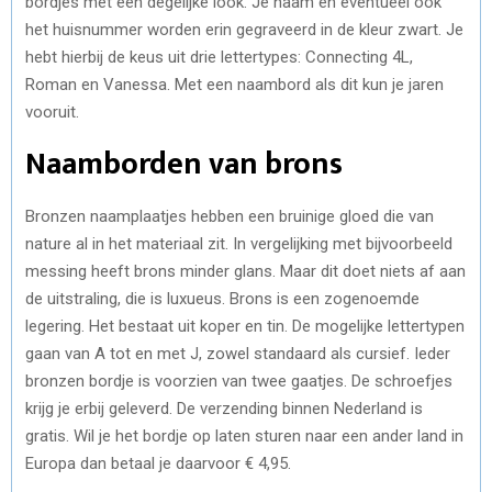
bordjes met een degelijke look. Je naam en eventueel ook
het huisnummer worden erin gegraveerd in de kleur zwart. Je
hebt hierbij de keus uit drie lettertypes: Connecting 4L,
Roman en Vanessa. Met een naambord als dit kun je jaren
vooruit.
Naamborden van brons
Bronzen naamplaatjes hebben een bruinige gloed die van
nature al in het materiaal zit. In vergelijking met bijvoorbeeld
messing heeft brons minder glans. Maar dit doet niets af aan
de uitstraling, die is luxueus. Brons is een zogenoemde
legering. Het bestaat uit koper en tin. De mogelijke lettertypen
gaan van A tot en met J, zowel standaard als cursief. Ieder
bronzen bordje is voorzien van twee gaatjes. De schroefjes
krijg je erbij geleverd. De verzending binnen Nederland is
gratis. Wil je het bordje op laten sturen naar een ander land in
Europa dan betaal je daarvoor € 4,95.