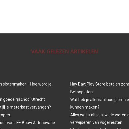
VAAK GELEZEN ARTIKELEN
n slotenmaker – Hoe word je
Hay Day: Play Store betalen zon
Betonplaten
n goede rijschool Utrecht
Wat heb je allemaal nodig om ze
jij je meterkast vervangen?
kunnen maken?
kopen
Alles wat u altijd al wilde weten 
verwijderen van vogelnesten
oor van JFE Bouw & Renovatie