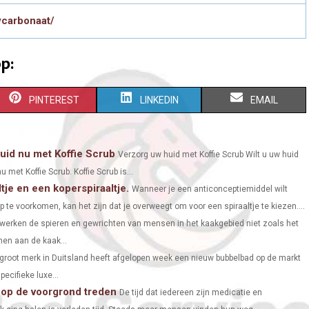
ycarbonaat/
p:
S
S
S
PINTEREST
LINKEDIN
EMAIL
H
H
H
A
A
A
uid nu met Koffie Scrub
Verzorg uw huid met Koffie Scrub Wilt u uw huid
met Koffie Scrub. Koffie Scrub is...
R
R
R
je en een koperspiraaltje.
Wanneer je een anticonceptiemiddel wilt
E
E
E
 voorkomen, kan het zijn dat je overweegt om voor een spiraaltje te kiezen....
O
O
O
erken de spieren en gewrichten van mensen in het kaakgebied niet zoals het
en aan de kaak...
N
N
N
groot merk in Duitsland heeft afgelopen week een nieuw bubbelbad op de markt
ecifieke luxe...
op de voorgrond treden
De tijd dat iedereen zijn medicatie en