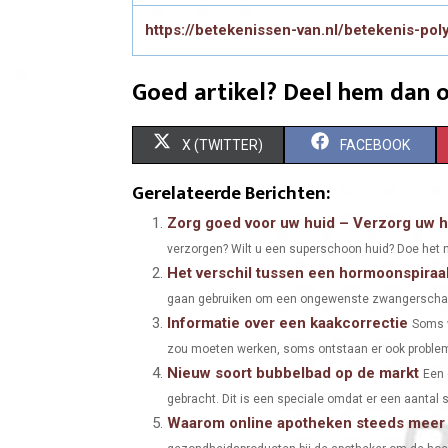
https://betekenissen-van.nl/betekenis-pol
Goed artikel? Deel hem dan o
S
S
X (TWITTER)
FACEBOOK
H
H
Gerelateerde Berichten:
A
A
Zorg goed voor uw huid – Verzorg uw h
verzorgen? Wilt u een superschoon huid? Doe het nu 
R
R
Het verschil tussen een hormoonspiraalt
E
E
gaan gebruiken om een ongewenste zwangerschap te
Informatie over een kaakcorrectie
O
O
Soms w
zou moeten werken, soms ontstaan er ook problem
N
N
Nieuw soort bubbelbad op de markt
Een 
gebracht. Dit is een speciale omdat er een aantal sp
Waarom online apotheken steeds meer 