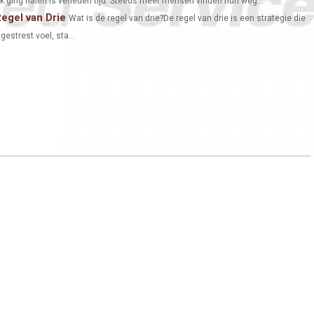
 ging halen is verleden tijd. Steeds meer mensen vinden hun weg...
egel van Drie
Wat is de regel van drie?De regel van drie is een strategie die
estrest voel, sta...