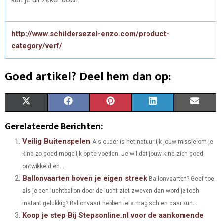
kan je dit zeker doen.
http://www.schildersezel-enzo.com/product-
category/verf/
Goed artikel? Deel hem dan op:
S
S
S
S
S
X
F
P
L
E
H
H
H
H
H
(
A
I
I
M
Gerelateerde Berichten:
A
A
A
A
A
T
C
N
N
A
Veilig Buitenspelen
Als ouder is het natuurlijk jouw missie om je
kind zo goed mogelijk op te voeden. Je wil dat jouw kind zich goed
R
R
R
R
R
W
E
T
K
I
ontwikkeld en...
E
E
E
E
E
I
B
E
E
L
Ballonvaarten boven je eigen streek
Ballonvaarten? Geef toe
O
O
O
O
O
als je een luchtballon door de lucht ziet zweven dan word je toch
T
O
R
D
instant gelukkig? Ballonvaart hebben iets magisch en daar kun...
N
N
N
N
N
T
O
E
I
Koop je step Bij Stepsonline.nl voor de aankomende