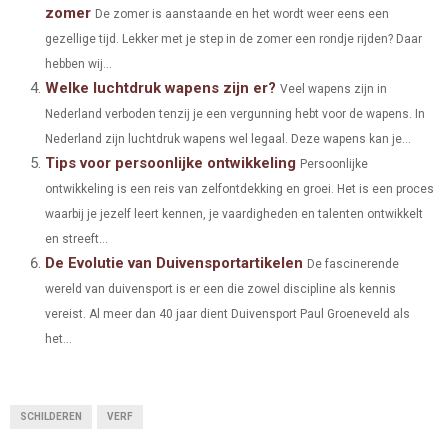
zomer
E
K
S
N
De zomer is aanstaande en het wordt weer eens een
gezellige tijd. Lekker met je step in de zomer een rondje rijden? Daar
R
T
hebben wij...
)
Welke luchtdruk wapens zijn er?
Veel wapens zijn in
Nederland verboden tenzij je een vergunning hebt voor de wapens. In
Nederland zijn luchtdruk wapens wel legaal. Deze wapens kan je...
Tips voor persoonlijke ontwikkeling
Persoonlijke
ontwikkeling is een reis van zelfontdekking en groei. Het is een proces
waarbij je jezelf leert kennen, je vaardigheden en talenten ontwikkelt
en streeft...
De Evolutie van Duivensportartikelen
De fascinerende
wereld van duivensport is er een die zowel discipline als kennis
vereist. Al meer dan 40 jaar dient Duivensport Paul Groeneveld als
het...
SCHILDEREN
VERF