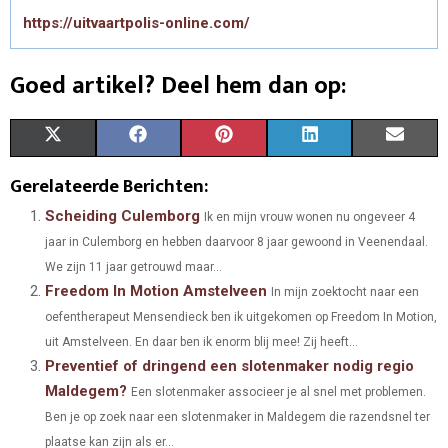
https://uitvaartpolis-online.com/
Goed artikel? Deel hem dan op:
S
S
S
S
S
X
F
P
L
E
H
H
H
H
H
(
A
I
I
M
Gerelateerde Berichten:
A
A
A
A
A
T
C
N
N
A
Scheiding Culemborg
Ik en mijn vrouw wonen nu ongeveer 4
jaar in Culemborg en hebben daarvoor 8 jaar gewoond in Veenendaal.
R
R
R
R
R
W
E
T
K
I
We zijn 11 jaar getrouwd maar...
E
E
E
E
E
I
B
E
E
L
Freedom In Motion Amstelveen
In mijn zoektocht naar een
O
O
O
O
O
oefentherapeut Mensendieck ben ik uitgekomen op Freedom In Motion,
T
O
R
D
uit Amstelveen. En daar ben ik enorm blij mee! Zij heeft...
N
N
N
N
N
T
O
E
I
Preventief of dringend een slotenmaker nodig regio
Maldegem?
E
K
S
N
Een slotenmaker associeer je al snel met problemen.
Ben je op zoek naar een slotenmaker in Maldegem die razendsnel ter
R
T
plaatse kan zijn als er...