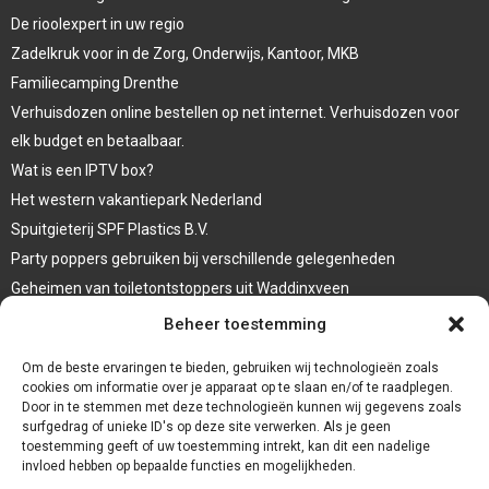
De rioolexpert in uw regio
Zadelkruk voor in de Zorg, Onderwijs, Kantoor, MKB
Familiecamping Drenthe
Verhuisdozen online bestellen op net internet. Verhuisdozen voor
elk budget en betaalbaar.
Wat is een IPTV box?
Het western vakantiepark Nederland
Spuitgieterij SPF Plastics B.V.
Party poppers gebruiken bij verschillende gelegenheden
Geheimen van toiletontstoppers uit Waddinxveen
Vormen van terrasaankleding
Beheer toestemming
Trap renovatie
Om de beste ervaringen te bieden, gebruiken wij technologieën zoals
cookies om informatie over je apparaat op te slaan en/of te raadplegen.
Door in te stemmen met deze technologieën kunnen wij gegevens zoals
surfgedrag of unieke ID's op deze site verwerken. Als je geen
toestemming geeft of uw toestemming intrekt, kan dit een nadelige
invloed hebben op bepaalde functies en mogelijkheden.