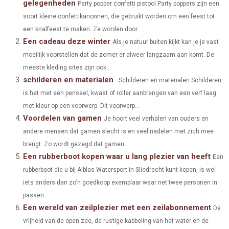
gelegenheden
Party popper confetti pistool Party poppers zijn een
R
R
R
R
R
W
E
T
K
I
soort kleine confettikanonnen, die gebruikt worden om een feest tot
E
E
E
E
E
I
B
E
E
L
een knalfeest te maken. Ze worden door...
Een cadeau deze winter
O
O
O
O
O
T
O
Als je natuur buiten kijkt kan je je vast
R
D
moeilijk voorstellen dat de zomer er alweer langzaam aan komt. De
N
N
N
N
N
T
O
E
I
meeste kleding sites zijn ook...
schilderen en materialen
E
K
S
N
Schilderen en materialen Schilderen
is het met een penseel, kwast of roller aanbrengen van een verf laag
R
T
met kleur op een voorwerp. Dit voorwerp...
)
Voordelen van gamen
Je hoort veel verhalen van ouders en
andere mensen dat gamen slecht is en veel nadelen met zich mee
brengt. Zo wordt gezegd dat gamen...
Een rubberboot kopen waar u lang plezier van heeft
Een
rubberboot die u bij Alblas Watersport in Sliedrecht kunt kopen, is wel
iets anders dan zo’n goedkoop exemplaar waar net twee personen in
passen...
Een wereld van zeilplezier met een zeilabonnement
De
vrijheid van de open zee, de rustige kabbeling van het water en de