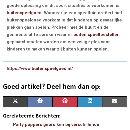
goede oplossing om dit soort situaties te voorkomen is
buitenspeelgoed
. Wanneer je een speeltuin creëert met
buitenspeelgoed voorkom je dat kinderen op gevaarlijke
plekken gaan spelen. Probeer met de buurt en de
gemeente af te spreken waar er
buiten speeltoestellen
geplaatst moeten worden om een veilige plek voor
kinderen te maken waar zij buiten kunnen spelen.
https://www.buitenspeelgoed.nl/
Goed artikel? Deel hem dan op:
S
S
S
S
S
X
F
P
L
E
H
H
H
H
H
(
A
I
I
M
Gerelateerde Berichten:
A
A
A
A
A
T
C
N
N
A
Party poppers gebruiken bij verschillende