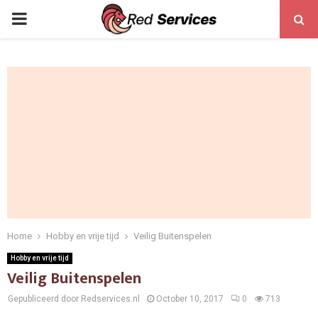
PRIMARY
MENU
Home
Hobby en vrije tijd
Veilig Buitenspelen
Hobby en vrije tijd
Veilig Buitenspelen
Gepubliceerd door Redservices.nl
October 10, 2017
0
713