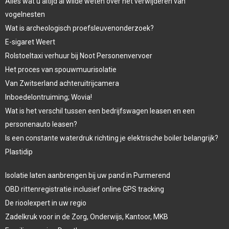
Alles wat u altijd al wilde weten over het verwijderen van
vogelnesten
Wat is archeologisch proefsleuvenonderzoek?
E-sigaret Weert
Rolstoeltaxi verhuur bij Noot Personenvervoer
Het proces van spouwmuurisolatie
Van Zwitserland achteruitrijcamera
Inboedelontruiming; Wovia!
Wat is het verschil tussen een bedrijfswagen leasen en een
personenauto leasen?
Is een constante waterdruk richting je elektrische boiler belangrijk?
Plastidip
Isolatie laten aanbrengen bij uw pand in Purmerend
OBD rittenregistratie inclusief online GPS tracking
De rioolexpert in uw regio
Zadelkruk voor in de Zorg, Onderwijs, Kantoor, MKB