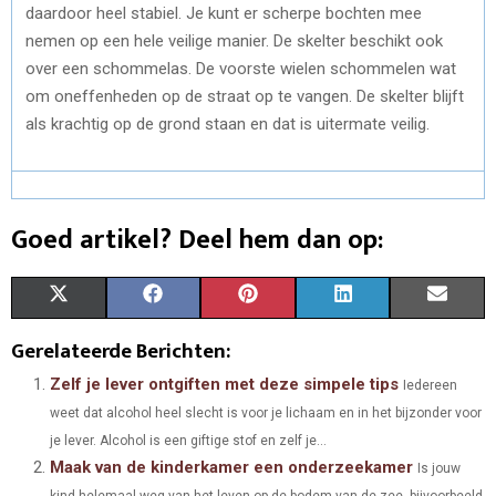
daardoor heel stabiel. Je kunt er scherpe bochten mee
nemen op een hele veilige manier. De skelter beschikt ook
over een schommelas. De voorste wielen schommelen wat
om oneffenheden op de straat op te vangen. De skelter blijft
als krachtig op de grond staan en dat is uitermate veilig.
Goed artikel? Deel hem dan op:
S
S
S
S
S
X
F
P
L
E
H
H
H
H
H
(
A
I
I
M
Gerelateerde Berichten:
A
A
A
A
A
T
C
N
N
A
Zelf je lever ontgiften met deze simpele tips
Iedereen
weet dat alcohol heel slecht is voor je lichaam en in het bijzonder voor
R
R
R
R
R
W
E
T
K
I
je lever. Alcohol is een giftige stof en zelf je...
E
E
E
E
E
I
B
E
E
L
Maak van de kinderkamer een onderzeekamer
Is jouw
O
O
O
O
O
kind helemaal weg van het leven op de bodem van de zee, bijvoorbeeld