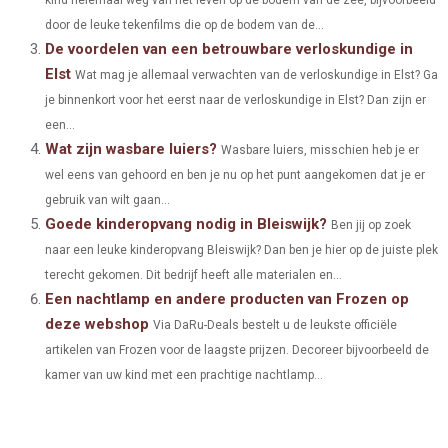
T
O
R
D
door de leuke tekenfilms die op de bodem van de...
N
N
N
N
N
T
O
E
I
De voordelen van een betrouwbare verloskundige in
Elst
E
K
S
N
Wat mag je allemaal verwachten van de verloskundige in Elst? Ga
je binnenkort voor het eerst naar de verloskundige in Elst? Dan zijn er
R
T
een...
)
Wat zijn wasbare luiers?
Wasbare luiers, misschien heb je er
wel eens van gehoord en ben je nu op het punt aangekomen dat je er
gebruik van wilt gaan...
Goede kinderopvang nodig in Bleiswijk?
Ben jij op zoek
naar een leuke kinderopvang Bleiswijk? Dan ben je hier op de juiste plek
terecht gekomen. Dit bedrijf heeft alle materialen en...
Een nachtlamp en andere producten van Frozen op
deze webshop
Via DaRu-Deals bestelt u de leukste officiële
artikelen van Frozen voor de laagste prijzen. Decoreer bijvoorbeeld de
kamer van uw kind met een prachtige nachtlamp...