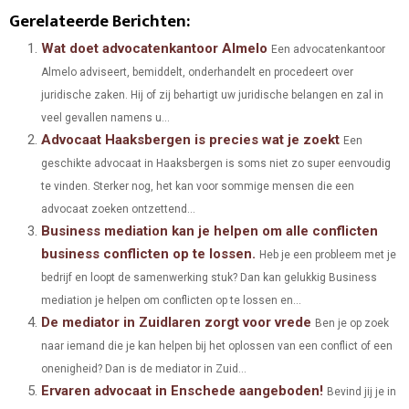
H
H
H
H
H
(
A
I
I
M
Gerelateerde Berichten:
A
A
A
A
A
T
C
N
N
A
Wat doet advocatenkantoor Almelo
Een advocatenkantoor
Almelo adviseert, bemiddelt, onderhandelt en procedeert over
R
R
R
R
R
W
E
T
K
I
juridische zaken. Hij of zij behartigt uw juridische belangen en zal in
E
E
E
E
E
I
B
E
E
L
veel gevallen namens u...
Advocaat Haaksbergen is precies wat je zoekt
O
O
O
O
O
T
O
R
D
Een
geschikte advocaat in Haaksbergen is soms niet zo super eenvoudig
N
N
N
N
N
T
O
E
I
te vinden. Sterker nog, het kan voor sommige mensen die een
E
K
S
N
advocaat zoeken ontzettend...
Business mediation kan je helpen om alle conflicten
R
T
business conflicten op te lossen.
Heb je een probleem met je
)
bedrijf en loopt de samenwerking stuk? Dan kan gelukkig Business
mediation je helpen om conflicten op te lossen en...
De mediator in Zuidlaren zorgt voor vrede
Ben je op zoek
naar iemand die je kan helpen bij het oplossen van een conflict of een
onenigheid? Dan is de mediator in Zuid...
Ervaren advocaat in Enschede aangeboden!
Bevind jij je in