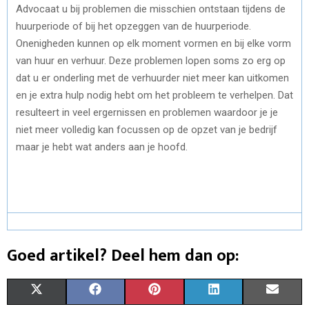
Advocaat u bij problemen die misschien ontstaan tijdens de
huurperiode of bij het opzeggen van de huurperiode.
Onenigheden kunnen op elk moment vormen en bij elke vorm
van huur en verhuur. Deze problemen lopen soms zo erg op
dat u er onderling met de verhuurder niet meer kan uitkomen
en je extra hulp nodig hebt om het probleem te verhelpen. Dat
resulteert in veel ergernissen en problemen waardoor je je
niet meer volledig kan focussen op de opzet van je bedrijf
maar je hebt wat anders aan je hoofd.
Goed artikel? Deel hem dan op:
S
S
S
S
S
X
F
P
L
E