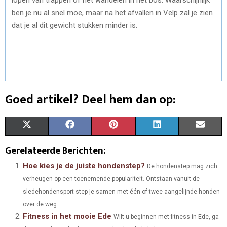
ben je nu al snel moe, maar na het afvallen in Velp zal je zien
dat je al dit gewicht stukken minder is.
Goed artikel? Deel hem dan op:
S
S
S
S
S
X
F
P
L
E
H
H
H
H
H
(
A
I
I
M
Gerelateerde Berichten:
A
A
A
A
A
T
C
N
N
A
Hoe kies je de juiste hondenstep?
De hondenstep mag zich
verheugen op een toenemende populariteit. Ontstaan vanuit de
R
R
R
R
R
W
E
T
K
I
sledehondensport step je samen met één of twee aangelijnde honden
E
E
E
E
E
I
B
E
E
L
over de weg....
Fitness in het mooie Ede
O
O
O
O
O
T
O
Wilt u beginnen met fitness in Ede, ga
R
D