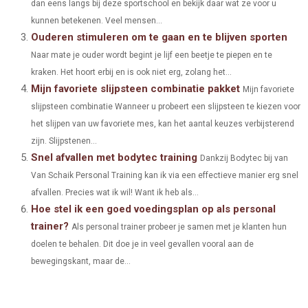
dan eens langs bij deze sportschool en bekijk daar wat ze voor u
N
N
N
N
N
T
O
E
I
kunnen betekenen. Veel mensen...
Ouderen stimuleren om te gaan en te blijven sporten
E
K
S
N
Naar mate je ouder wordt begint je lijf een beetje te piepen en te
R
T
kraken. Het hoort erbij en is ook niet erg, zolang het...
)
Mijn favoriete slijpsteen combinatie pakket
Mijn favoriete
slijpsteen combinatie Wanneer u probeert een slijpsteen te kiezen voor
het slijpen van uw favoriete mes, kan het aantal keuzes verbijsterend
zijn. Slijpstenen...
Snel afvallen met bodytec training
Dankzij Bodytec bij van
Van Schaik Personal Training kan ik via een effectieve manier erg snel
afvallen. Precies wat ik wil! Want ik heb als...
Hoe stel ik een goed voedingsplan op als personal
trainer?
Als personal trainer probeer je samen met je klanten hun
doelen te behalen. Dit doe je in veel gevallen vooral aan de
bewegingskant, maar de...