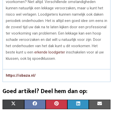
voorkomen? Niet altijd. Verschillende omstandigheden
kunnen natuurlijk een lekkage veroorzaken, maar u kunt het
risico wel verlagen. Loodgieters kunnen namelijk ook daken
periodiek onderhouden. Het is altijd een goed idee om eens in
de zoveel tijd uw dak na te laten kijken door een professional
ter voorkoming van problemen. Een lekkage kan een hoop
schade veroorzaken en dat wilt u natuurlijk voor zijn. Door
het onderhouden van het dak kunt u dit voorkomen. Het
beste kunt u een
erkende loodgieter
inschakelen voor al uw
klussen, ook bij spoedklussen.
https://isbaza.nl/
Goed artikel? Deel hem dan op:
S
S
S
S
S
X
F
P
L
E