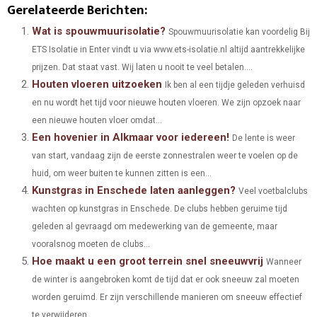
H
H
H
H
H
(
A
I
I
M
Gerelateerde Berichten:
A
A
A
A
A
T
C
N
N
A
Wat is spouwmuurisolatie?
Spouwmuurisolatie kan voordelig Bij
ETS Isolatie in Enter vindt u via www.ets-isolatie.nl altijd aantrekkelijke
R
R
R
R
R
W
E
T
K
I
prijzen. Dat staat vast. Wij laten u nooit te veel betalen....
E
E
E
E
E
I
B
E
E
L
Houten vloeren uitzoeken
Ik ben al een tijdje geleden verhuisd
O
O
O
O
O
en nu wordt het tijd voor nieuwe houten vloeren. We zijn opzoek naar
T
O
R
D
een nieuwe houten vloer omdat...
N
N
N
N
N
T
O
E
I
Een hovenier in Alkmaar voor iedereen!
De lente is weer
E
K
S
N
van start, vandaag zijn de eerste zonnestralen weer te voelen op de
huid, om weer buiten te kunnen zitten is een...
R
T
Kunstgras in Enschede laten aanleggen?
Veel voetbalclubs
)
wachten op kunstgras in Enschede. De clubs hebben geruime tijd
geleden al gevraagd om medewerking van de gemeente, maar
vooralsnog moeten de clubs...
Hoe maakt u een groot terrein snel sneeuwvrij
Wanneer
de winter is aangebroken komt de tijd dat er ook sneeuw zal moeten
worden geruimd. Er zijn verschillende manieren om sneeuw effectief
te verwijderen...