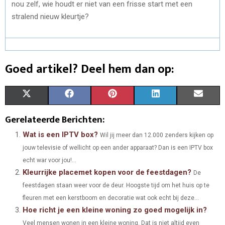
nou zelf, wie houdt er niet van een frisse start met een
stralend nieuw kleurtje?
Goed artikel? Deel hem dan op:
S
S
S
S
S
X
F
P
L
E
H
H
H
H
H
(
A
I
I
M
Gerelateerde Berichten:
A
A
A
A
A
T
C
N
N
A
Wat is een IPTV box?
Wil jij meer dan 12.000 zenders kijken op
jouw televisie of wellicht op een ander apparaat? Dan is een IPTV box
R
R
R
R
R
W
E
T
K
I
echt war voor jou!...
E
E
E
E
E
I
B
E
E
L
Kleurrijke placemet kopen voor de feestdagen?
De
O
O
O
O
O
feestdagen staan weer voor de deur. Hoogste tijd om het huis op te
T
O
R
D
fleuren met een kerstboom en decoratie wat ook echt bij deze...
N
N
N
N
N
T
O
E
I
Hoe richt je een kleine woning zo goed mogelijk in?
E
K
S
N
Veel mensen wonen in een kleine woning. Dat is niet altijd even