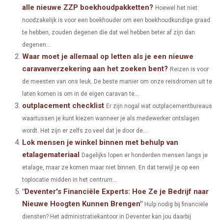
alle nieuwe ZZP boekhoudpakketten?
Hoewel het niet
R
R
R
R
R
W
E
T
K
I
noodzakelijk is voor een boekhouder om een boekhoudkundige graad
E
E
E
E
E
I
B
E
E
L
te hebben, zouden degenen die dat wel hebben beter af zijn dan
O
O
O
O
O
degenen...
T
O
R
D
Waar moet je allemaal op letten als je een nieuwe
N
N
N
N
N
T
O
E
I
caravanverzekering aan het zoeken bent?
Reizen is voor
E
K
S
N
de meesten van ons leuk. De beste manier om onze reisdromen uit te
laten komen is om in de eigen caravan te...
R
T
outplacement checklist
Er zijn nogal wat outplacementbureaus
)
waartussen je kunt kiezen wanneer je als medewerker ontslagen
wordt. Het zijn er zelfs zo veel dat je door de...
Lok mensen je winkel binnen met behulp van
etalagemateriaal
Dagelijks lopen er honderden mensen langs je
etalage, maar ze komen maar niet binnen. En dat terwijl je op een
toplocatie midden in het centrum...
"Deventer's Financiële Experts: Hoe Ze je Bedrijf naar
Nieuwe Hoogten Kunnen Brengen"
Hulp nodig bij financiële
diensten? Het administratiekantoor in Deventer kan jou daarbij