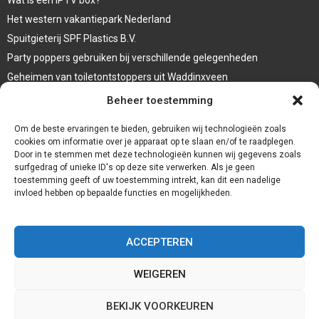
Het western vakantiepark Nederland
Spuitgieterij SPF Plastics B.V.
Party poppers gebruiken bij verschillende gelegenheden
Geheimen van toiletontstoppers uit Waddinxveen
Vormen van terrasaankleding
Beheer toestemming
Trap renovatie
Om de beste ervaringen te bieden, gebruiken wij technologieën zoals
cookies om informatie over je apparaat op te slaan en/of te raadplegen.
Door in te stemmen met deze technologieën kunnen wij gegevens zoals
surfgedrag of unieke ID's op deze site verwerken. Als je geen
toestemming geeft of uw toestemming intrekt, kan dit een nadelige
invloed hebben op bepaalde functies en mogelijkheden.
ACCEPTEREN
WEIGEREN
@2023 - www.Redservices.nl. All Right Reserved.
BEKIJK VOORKEUREN