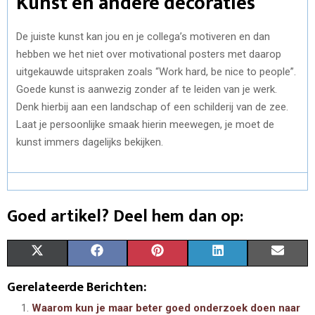
Kunst en andere decoraties
De juiste kunst kan jou en je collega’s motiveren en dan
hebben we het niet over motivational posters met daarop
uitgekauwde uitspraken zoals “Work hard, be nice to people”.
Goede kunst is aanwezig zonder af te leiden van je werk.
Denk hierbij aan een landschap of een schilderij van de zee.
Laat je persoonlijke smaak hierin meewegen, je moet de
kunst immers dagelijks bekijken.
Goed artikel? Deel hem dan op:
S
S
S
S
S
X
F
P
L
E
H
H
H
H
H
(
A
I
I
M
Gerelateerde Berichten:
A
A
A
A
A
T
C
N
N
A
Waarom kun je maar beter goed onderzoek doen naar