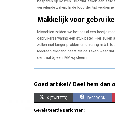
besparen op kosten. Doordat zaken een stuk eff
vervelende zaken. In de loop der tijd verdien 
Makkelijk voor gebruike
Misschien zeiden we het net al een beetje maar 
gebruikerservaring een stuk beter. Hier zulle
zullen niet langer problemen ervaring m.b.t. 
iedereen toegang heeft tot de zaken waar dat 
centraal bij een IAM-systeem.
Goed artikel? Deel hem dan o
S
S
X (TWITTER)
FACEBOOK
H
H
Gerelateerde Berichten: