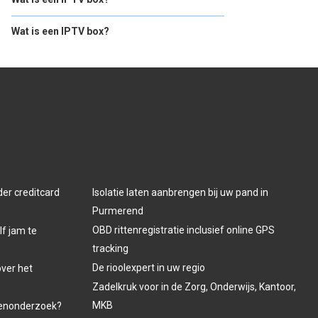
Wat is een IPTV box?
der creditcard
Isolatie laten aanbrengen bij uw pand in
Purmerend
OBD rittenregistratie inclusief online GPS
lf jam te
tracking
De rioolexpert in uw regio
over het
Zadelkruk voor in de Zorg, Onderwijs, Kantoor,
MKB
venonderzoek?