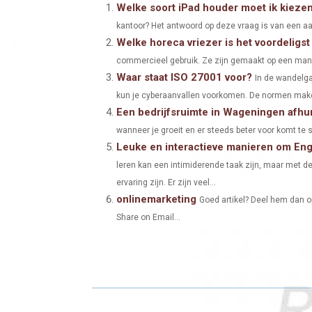
A
A
Welke soort iPad houder moet ik kiezen
kantoor? Het antwoord op deze vraag is van een aant
R
R
Welke horeca vriezer is het voordeligst
E
E
commercieel gebruik. Ze zijn gemaakt op een manie
Waar staat ISO 27001 voor?
O
O
In de wandelga
kun je cyberaanvallen voorkomen. De normen make
N
N
Een bedrijfsruimte in Wageningen afhur
wanneer je groeit en er steeds beter voor komt te s
Leuke en interactieve manieren om Engel
leren kan een intimiderende taak zijn, maar met d
ervaring zijn. Er zijn veel...
onlinemarketing
Goed artikel? Deel hem dan o
Share on Email...