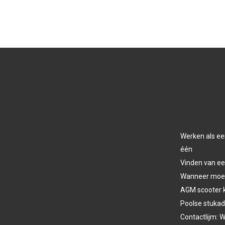
Werken als ee
één
Vinden van ee
Wanneer moet 
AGM scooter 
Poolse stukad
Contactlijm: W