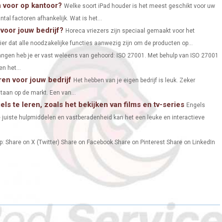
A
A
A
 voor op kantoor?
Welke soort iPad houder is het meest geschikt voor uw
al factoren afhankelijk. Wat is het...
R
R
R
 voor jouw bedrijf?
Horeca vriezers zijn speciaal gemaakt voor het
E
E
E
r dat alle noodzakelijke functies aanwezig zijn om de producten op...
O
O
O
ngen heb je er vast weleens van gehoord: ISO 27001. Met behulp van ISO 27001
n het...
N
N
N
en voor jouw bedrijf
Het hebben van je eigen bedrijf is leuk. Zeker
taan op de markt. Een van...
s te leren, zoals het bekijken van films en tv-series
Engels
e juiste hulpmiddelen en vastberadenheid kan het een leuke en interactieve
p: Share on X (Twitter) Share on Facebook Share on Pinterest Share on LinkedIn