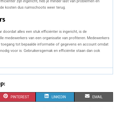
iciënter zijn ingericht, heb je minder last van problemen en
je de kosten dus ruimschoots weer terug.
rs
doordat alles een stuk efficiënter is ingericht, is de
n alle medewerkers van een organisatie van profiteren. Medewerkers
tot toegang tot bepaalde informatie of gegevens en account omdat
nodig voor is. Gebruikersgemak en efficiëntie staan dan ook
p:
S
S
S
PINTEREST
LINKEDIN
EMAIL
H
H
H