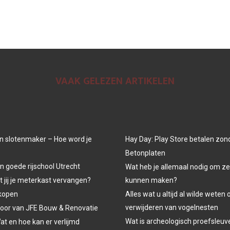
VAAK GELEZEN ARTIKELEN
n slotenmaker – Hoe word je
Hay Day: Play Store betalen zon
Betonplaten
n goede rijschool Utrecht
Wat heb je allemaal nodig om ze
jij je meterkast vervangen?
kunnen maken?
kopen
Alles wat u altijd al wilde weten 
verwijderen van vogelnesten
oor van JFE Bouw & Renovatie
Wat is archeologisch proefsleu
at en hoe kan er verlijmd