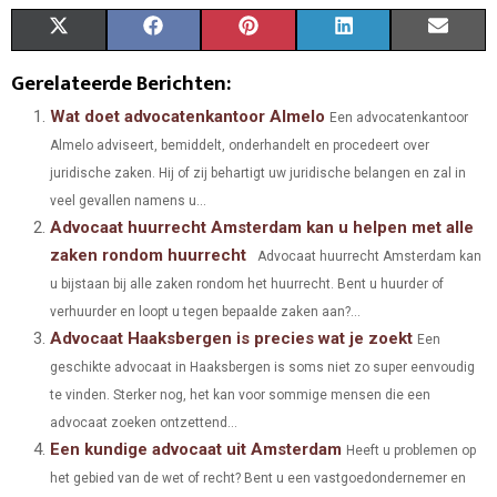
S
S
S
S
S
X
F
P
L
E
H
H
H
H
H
(
A
I
I
M
Gerelateerde Berichten:
A
A
A
A
A
T
C
N
N
A
Wat doet advocatenkantoor Almelo
Een advocatenkantoor
Almelo adviseert, bemiddelt, onderhandelt en procedeert over
R
R
R
R
R
W
E
T
K
I
juridische zaken. Hij of zij behartigt uw juridische belangen en zal in
E
E
E
E
E
I
B
E
E
L
veel gevallen namens u...
Advocaat huurrecht Amsterdam kan u helpen met alle
O
O
O
O
O
T
O
R
D
zaken rondom huurrecht
Advocaat huurrecht Amsterdam kan
N
N
N
N
N
T
O
E
I
u bijstaan bij alle zaken rondom het huurrecht. Bent u huurder of
E
K
S
N
verhuurder en loopt u tegen bepaalde zaken aan?...
Advocaat Haaksbergen is precies wat je zoekt
Een
R
T
geschikte advocaat in Haaksbergen is soms niet zo super eenvoudig
)
te vinden. Sterker nog, het kan voor sommige mensen die een
advocaat zoeken ontzettend...
Een kundige advocaat uit Amsterdam
Heeft u problemen op
het gebied van de wet of recht? Bent u een vastgoedondernemer en