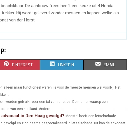
en beschikbaar. De aanbouw frees heeft een keuze uit 4 Honda
e trekker. Hij wordt geleverd zonder messen en kappen welke als
onat van der Horst.
p:
S
S
S
PINTEREST
LINKEDIN
EMAIL
H
H
H
A
A
A
n alleen maar functioneel waren, is voor de meeste mensen wel voorbij. Het
kker...
R
R
R
n worden gebruikt voor een tal van functies. De manier waarop een
E
E
E
oelen van een koelkast. Andere...
e advocaat in Den Haag gevolgd?
O
O
O
Meestal heeft een letselschade
g gevolgd en zich daarna gespecialiseerd in letselschade. Dit kan de advocaat
N
N
N