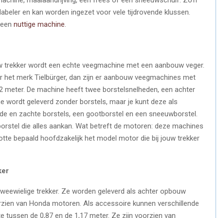
dabeler en kan worden ingezet voor vele tijdrovende klussen.
r een
nuttige machine
.
uw trekker wordt een echte veegmachine met een aanbouw veger.
naar het merk Tielbürger, dan zijn er aanbouw veegmachines met
,2 meter. De machine heeft twee borstelsnelheden, een achter
 wordt geleverd zonder borstels, maar je kunt deze als
arde en zachte borstels, een gootborstel en een sneeuwborstel.
 borstel die alles aankan. Wat betreft de motoren: deze machines
te bepaald hoofdzakelijk het model motor die bij jouw trekker
ker
tweewielige trekker. Ze worden geleverd als achter opbouw
rzien van Honda motoren. Als accessoire kunnen verschillende
 tussen de 0,87 en de 1,17 meter. Ze zijn voorzien van