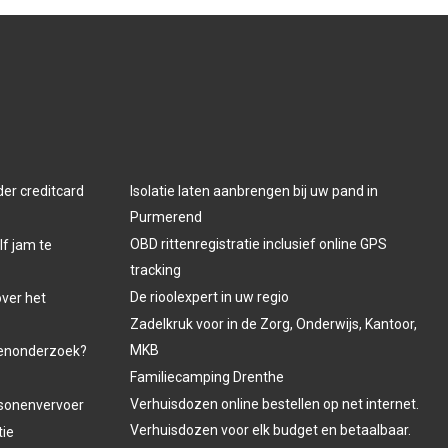
der creditcard
Isolatie laten aanbrengen bij uw pand in
Purmerend
OBD rittenregistratie inclusief online GPS
lf jam te
tracking
De rioolexpert in uw regio
over het
Zadelkruk voor in de Zorg, Onderwijs, Kantoor,
MKB
venonderzoek?
Familiecamping Drenthe
Verhuisdozen online bestellen op net internet.
ersonenvervoer
Verhuisdozen voor elk budget en betaalbaar.
tie