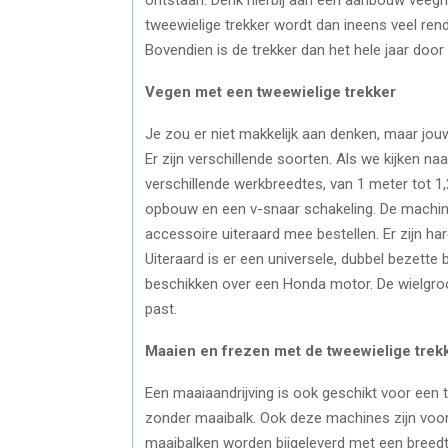
tweewielige trekker wordt dan ineens veel ren
Bovendien is de trekker dan het hele jaar doo
Vegen met een tweewielige trekker
Je zou er niet makkelijk aan denken, maar jo
Er zijn verschillende soorten. Als we kijken 
verschillende werkbreedtes, van 1 meter tot 1
opbouw en een v-snaar schakeling. De machine
accessoire uiteraard mee bestellen. Er zijn h
Uiteraard is er een universele, dubbel bezette
beschikken over een Honda motor. De wielgroot
past.
Maaien en frezen met de tweewielige trek
Een maaiaandrijving is ook geschikt voor een 
zonder maaibalk. Ook deze machines zijn voo
maaibalken worden bijgeleverd met een breedte