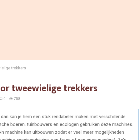
elige trekkers
r tweewielige trekkers
0
758
er, dan kan je hem een stuk rendabeler maken met verschillende
ische boeren, tuinbouwers en ecologen gebruiken deze machines.
 zo’n machine kan uitbouwen zodat er veel meer mogelijkheden
achine, maaiaandrijving, een frees of een sneeuwschuif. Zo’n