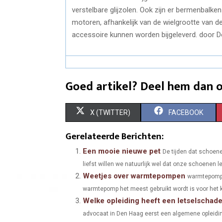
verstelbare glijzolen. Ook zijn er bermenbalk
motoren, afhankelijk van de wielgrootte van d
accessoire kunnen worden bijgeleverd. door D
Goed artikel? Deel hem dan o
S
S
X (TWITTER)
FACEBOOK
H
H
Gerelateerde Berichten:
A
A
Een mooie nieuwe pet
De tijden dat schoene
liefst willen we natuurlijk wel dat onze schoenen le
R
R
Weetjes over warmtepompen
warmtepompe
E
E
warmtepomp het meest gebruikt wordt is voor het k
Welke opleiding heeft een letselschad
O
O
advocaat in Den Haag eerst een algemene opleidin
N
N