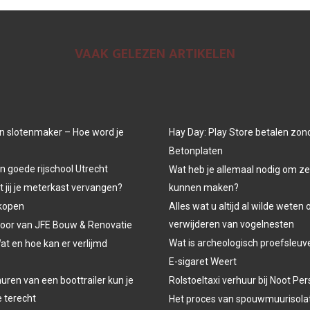
VAAK GELEZEN ARTIKELEN
n slotenmaker – Hoe word je
Hay Day: Play Store betalen zon
Betonplaten
n goede rijschool Utrecht
Wat heb je allemaal nodig om ze
jij je meterkast vervangen?
kunnen maken?
kopen
Alles wat u altijd al wilde weten 
verwijderen van vogelnesten
oor van JFE Bouw & Renovatie
Wat is archeologisch proefsleu
at en hoe kan er verlijmd
E-sigaret Weert
uren van een boottrailer kun je
Rolstoeltaxi verhuur bij Noot P
e terecht
Het proces van spouwmuurisola