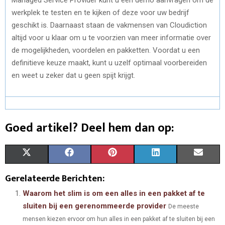
werkplek te testen en te kijken of deze voor uw bedrijf
geschikt is. Daarnaast staan de vakmensen van Cloudiction
altijd voor u klaar om u te voorzien van meer informatie over
de mogelijkheden, voordelen en pakketten. Voordat u een
definitieve keuze maakt, kunt u uzelf optimaal voorbereiden
en weet u zeker dat u geen spijt krijgt.
Goed artikel? Deel hem dan op:
S
S
S
S
S
X
F
P
L
E
H
H
H
H
H
(
A
I
I
M
Gerelateerde Berichten:
A
A
A
A
A
T
C
N
N
A
Waarom het slim is om een alles in een pakket af te
sluiten bij een gerenommeerde provider
De meeste
R
R
R
R
R
W
E
T
K
I
mensen kiezen ervoor om hun alles in een pakket af te sluiten bij een