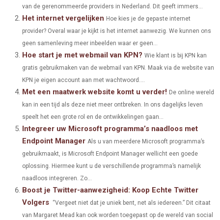
E
E
E
E
E
I
B
E
E
L
van de gerenommeerde providers in Nederland. Dit geeft immers...
Het internet vergelijken
O
O
O
O
O
T
O
Hoe kies je de gepaste internet
R
D
provider? Overal waar je kijkt is het internet aanwezig. We kunnen ons
N
N
N
N
N
T
O
E
I
geen samenleving meer inbeelden waar er geen...
Hoe start je met webmail van KPN?
E
K
S
N
Wie klant is bij KPN kan
gratis gebruikmaken van de webmail van KPN. Maak via de website van
R
T
KPN je eigen account aan met wachtwoord....
)
Met een maatwerk website komt u verder!
De online wereld
kan in een tijd als deze niet meer ontbreken. In ons dagelijks leven
speelt het een grote rol en de ontwikkelingen gaan...
Integreer uw Microsoft programma’s naadloos met
Endpoint Manager
Als u van meerdere Microsoft programma’s
gebruikmaakt, is Microsoft Endpoint Manager wellicht een goede
oplossing. Hiermee kunt u de verschillende programma’s namelijk
naadloos integreren. Zo...
Boost je Twitter-aanwezigheid: Koop Echte Twitter
Volgers
“Vergeet niet dat je uniek bent, net als iedereen.” Dit citaat
van Margaret Mead kan ook worden toegepast op de wereld van social