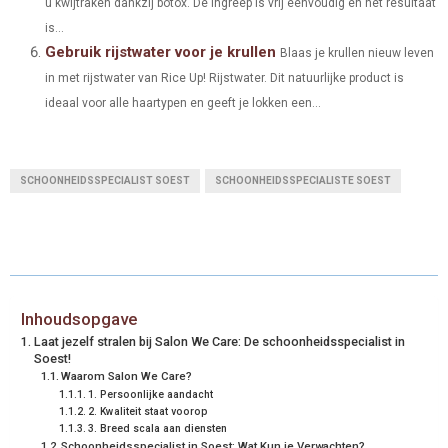
u kwijtraken dankzij botox. De ingreep is vrij eenvoudig en het resultaat
is...
Gebruik rijstwater voor je krullen
Blaas je krullen nieuw leven
in met rijstwater van Rice Up! Rijstwater. Dit natuurlijke product is
ideaal voor alle haartypen en geeft je lokken een...
SCHOONHEIDSSPECIALIST SOEST
SCHOONHEIDSSPECIALISTE SOEST
Inhoudsopgave
Laat jezelf stralen bij Salon We Care: De schoonheidsspecialist in
Soest!
Waarom Salon We Care?
1. Persoonlijke aandacht
2. Kwaliteit staat voorop
3. Breed scala aan diensten
Schoonheidsspecialist in Soest: Wat Kun je Verwachten?