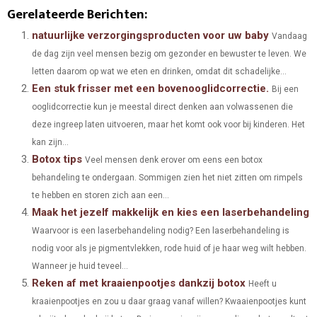
H
H
H
H
H
(
A
I
I
M
Gerelateerde Berichten:
A
A
A
A
A
T
C
N
N
A
natuurlijke verzorgingsproducten voor uw baby
Vandaag
de dag zijn veel mensen bezig om gezonder en bewuster te leven. We
R
R
R
R
R
W
E
T
K
I
letten daarom op wat we eten en drinken, omdat dit schadelijke...
E
E
E
E
E
I
B
E
E
L
Een stuk frisser met een bovenooglidcorrectie.
Bij een
O
O
O
O
O
ooglidcorrectie kun je meestal direct denken aan volwassenen die
T
O
R
D
deze ingreep laten uitvoeren, maar het komt ook voor bij kinderen. Het
N
N
N
N
N
T
O
E
I
kan zijn...
Botox tips
E
K
S
N
Veel mensen denk erover om eens een botox
behandeling te ondergaan. Sommigen zien het niet zitten om rimpels
R
T
te hebben en storen zich aan een...
)
Maak het jezelf makkelijk en kies een laserbehandeling
Waarvoor is een laserbehandeling nodig? Een laserbehandeling is
nodig voor als je pigmentvlekken, rode huid of je haar weg wilt hebben.
Wanneer je huid teveel...
Reken af met kraaienpootjes dankzij botox
Heeft u
kraaienpootjes en zou u daar graag vanaf willen? Kwaaienpootjes kunt