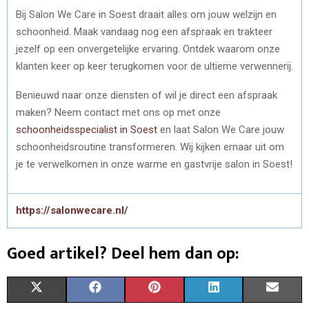
Bij Salon We Care in Soest draait alles om jouw welzijn en
schoonheid. Maak vandaag nog een afspraak en trakteer
jezelf op een onvergetelijke ervaring. Ontdek waarom onze
klanten keer op keer terugkomen voor de ultieme verwennerij.
Benieuwd naar onze diensten of wil je direct een afspraak
maken? Neem contact met ons op met onze
schoonheidsspecialist in Soest
en laat Salon We Care jouw
schoonheidsroutine transformeren. Wij kijken ernaar uit om
je te verwelkomen in onze warme en gastvrije salon in Soest!
https://salonwecare.nl/
Goed artikel? Deel hem dan op:
S
S
S
S
S
X
F
P
L
E