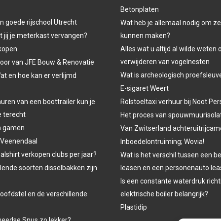
Betonplaten
n goede rijschool Utrecht
Wat heb je allemaal nodig om ze
jij je meterkast vervangen?
kunnen maken?
kopen
Alles wat u altijd al wilde weten 
verwijderen van vogelnesten
oor van JFE Bouw & Renovatie
Wat is archeologisch proefsleu
at en hoe kan er verlijmd
E-sigaret Weert
uren van een boottrailer kun je
Rolstoeltaxi verhuur bij Noot P
e terecht
Het proces van spouwmuurisola
n gamen
Van Zwitserland achteruitrijcam
 Veenendaal
Inboedelontruiming; Wovia!
lshirt verkopen clubs per jaar?
Wat is het verschil tussen een b
lende soorten disselbakken zijn
leasen en een personenauto le
Is een constante waterdruk richt
oofdstel en de verschillende
elektrische boiler belangrijk?
Plastidip
eedse Snus zo lekker?