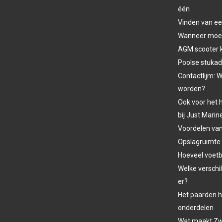
één
Vinden van ee
Wanneer moet 
AGM scooter 
Poolse stukad
Contactlijm: W
worden?
Ook voor het h
bij Just Marin
Voordelen va
Opslagruimte
Hoeveel voetba
Welke verschil
er?
Het paarden h
onderdelen
Wat maakt Zw