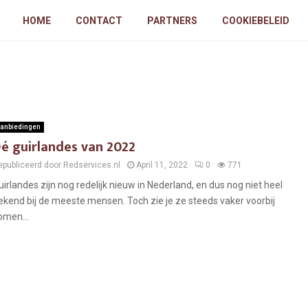
HOME
CONTACT
PARTNERS
COOKIEBELEID
anbiedingen
é guirlandes van 2022
epubliceerd door Redservices.nl
April 11, 2022
0
771
uirlandes zijn nog redelijk nieuw in Nederland, en dus nog niet heel
ekend bij de meeste mensen. Toch zie je ze steeds vaker voorbij
omen...