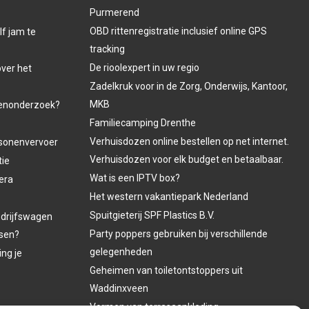
Purmerend
OBD rittenregistratie inclusief online GPS
lf jam te
tracking
De rioolexpert in uw regio
over het
Zadelkruk voor in de Zorg, Onderwijs, Kantoor,
MKB
venonderzoek?
Familiecamping Drenthe
Verhuisdozen online bestellen op net internet.
ersonenvervoer
Verhuisdozen voor elk budget en betaalbaar.
tie
Wat is een IPTV box?
era
Het western vakantiepark Nederland
Spuitgieterij SPF Plastics B.V.
edrijfswagen
Party poppers gebruiken bij verschillende
asen?
gelegenheden
ing je
Geheimen van toiletontstoppers uit
Waddinxveen
Vormen van terrasaankleding