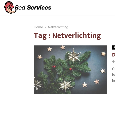
Home
Netverlichting
Tag : Netverlichting
A
D
G
G
b
k