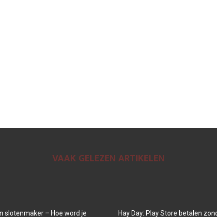
VAAK GELEZEN ARTIKELEN
n slotenmaker – Hoe word je
Hay Day: Play Store betalen zon